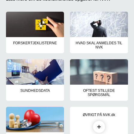
FORSKERTJEKLISTERNE
HVAD SKAL ANMELDES TIL
NVK
De nationale vejledninger til brug for anmeldelse af nye projekter e
Særlige projekttyper såsom for
SUNDHEDSDATA
OFTEST STILLEDE
SPØRGSMÅL
Læs mere om anmeldelse af sundhedsdatavidenskabelige projekter
Mange spørgsmål er generelle 
ØVRIGT PÅ NVK.dk