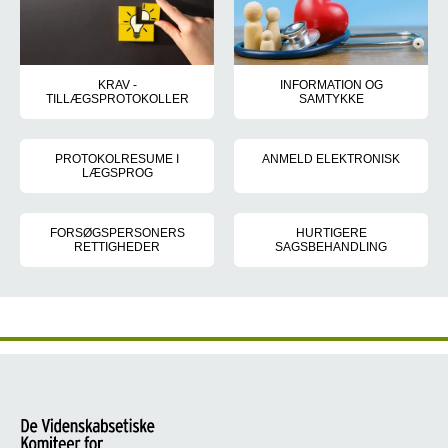
KRAV -
INFORMATION OG
TILLÆGSPROTOKOLLER
SAMTYKKE
Hvordan, hvad og hvor til skal jeg sende ændringer til et allered
Her finder du hele vejledninge
PROTOKOLRESUME I
ANMELD ELEKTRONISK
LÆGSPROG
Brug Explorer som browser, når
Det er vigtigt, at protokolresumeet er skrevet i et alment forståe
FORSØGSPERSONERS
HURTIGERE
RETTIGHEDER
SAGSBEHANDLING
Komitesystemet har udarbejdet en brochure "Før du beslutter dig
Planlæg din anmeldelse, så den